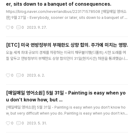
er, sits down to a banquet of consequences.
글 내용
https://blog.naver.com/neverlandbus/223171578508 [매일매일 영어소
원] 9월 27일 - Everybody, sooner or later, sits down to a banquet of c
onsequences. https://youtu.be/OOZqXtNYWds Everybody, sooner o
작성시간
0
0
2023. 9. 27.
r later, sits down to a banquet of consequen... blog.naver.com 위의 주
제로 다시 영어로 작성해 달라고 ChatGPT 에게 요청해 봤습니다. 위와 같은 주제
의 글에서 사용된 단어들을 이용해서 초등학교 3학년 정도의 원어민 어린이가 이해
[ETC] 미국 연방정부의 부채한도 상향 합의. 주가에 미치는 영향.
할 수 있도록 500 자 정도의 영어 글을 작성해줘 답변은 아래와 같습니다. Once u
글 내용
오늘 세계 최대 규모의 경제를 자랑하는 미국의 채무불이행(디폴트) 시한 도래를 며
pon a..
칠 앞두고 연방정부의 부채한도 상향 합의안이 31일(현지시간) 하원을 통과했습니
다. 이 상황에 주가에 미치는 영향을 ChatGPT 와 Bard 에게 물어보았습니다. 두
녀석은 어떻게 대답을 했을까요? ^^ 먼저 ChatGPT 입니다. User 오늘 세계 최대
작성시간
0
0
2023. 6. 2.
규모의 경제를 자랑하는 미국의 채무불이행(디폴트) 시한 도래를 며칠 앞두고 연방
정부의 부채한도 상향 합의안이 하원을 통과했어. 이후 주가에 어떤 영향을 미칠까?
ChatGPT 주식시장은 복잡하고 다양한 요인에 의해 영향을 받기 때문에 정확한 예
[매일매일 영어소원] 5월 31일 - Painting is easy when yo
측은 어렵습니다. 그러나 일반적으로 부채한도 협상과 관련된 불확실성 해소는 주식
u don't know how, but ...
시장에 긍정적인 영향을 미칠 수 있습니다. 따라서 ..
글 내용
[매일매일 영어소원] 5월 31일 - Painting is easy when you don't know ho
w, but very difficult when you do. Painting is easy when you don't kno
w how, but very difficult when you do. Edgar Degas When you're a chi
작성시간
0
0
2023. 5. 31.
ld, it's easy to be creative. You do what comes naturally. You paint wh
at you see in your head. You make up your own songs and dances T