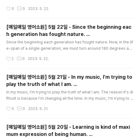
비교 안녕하세요! 오늘은 저희가 사용하면서 매일매일 혜택을 쌓아올릴 수 있는 "토
작성시간
0
0
2023. 5. 22.
스" 앱에 대해 이... blog.naver.com 제가 글 쓰는 재주가 별로 없다보니 도움을 받
았다고 해도 시간이 확! 줄어들거나 하지는 않았습니다. 아뇨 생산성이 좋아졌으니
줄어들었다고 할 수 있겠네요. (에이 그래도 당연히 도움이 되니 수월하게 작성은 했
[매일매일 영어소원] 5월 22일 - Since the beginning eac
습니다. -뭔말이야? ^^;) ChatGPT 를 사용해도 검토하고, 추가하고, 수정하는 작업
h generation has fought nature. ...
이 필요합니다. 작..
글 내용
Since the beginning each generation has fought nature. Now, in the lif
e-span of a single generation, we must turn around 180 degrees and
become the protector of nature. Since the beginning each generatio
작성시간
2
0
2023. 5. 22.
n has fought nature. Now, in the life-span of a single generation, we
must turn around 180 degrees and become the protector of nature.
Jacques Cousteau Newspapers, radio broadcasts, and news prog..
[매일매일 영어소원] 5월 21일 - In my music, I'm trying to
play the truth of what I am. ...
글 내용
In my music, I'm trying to play the truth of what I am. The reason it's di
fficult is because I'm changing all the time. In my music, I'm trying to pl
ay the truth of what I am. The reason it's difficult is because I'm chang
작성시간
0
0
2023. 5. 21.
ing all the time. Charles Mingus Charles Minguswas one of the most
gifted and important jazz artist of all time. He was constantly seeking,
experimenting - and changing, which ..
[매일매일 영어소원] 5월 20일 - Learning is kind of maxi
mum expression of being human. ...
글 내용