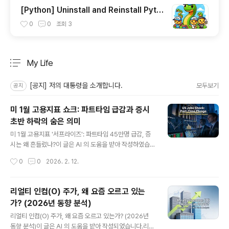
[Python] Uninstall and Reinstall Pyth
on On Mac
0
0
조회
3
My Life
분류 전체보기
주요 글 목록
[공지] 저의 대통령을 소개합니다.
모두보기
공지
미 1월 고용지표 쇼크: 파트타임 급감과 증시
초반 하락의 숨은 의미
글 내용
미 1월 고용지표 '서프라이즈': 파트타임 45만명 급감, 증
시는 왜 흔들렸나?이 글은 AI 의 도움을 받아 작성하였습니
다.2026년 2월 11일(현지시간), 미 노동부가 발표한 1월
작성시간
0
0
2026. 2. 12.
고용보고서가 시장을 뒤흔들었습니다. 가계조사 기준 '경
제적 이유에 따른 파트타임 취업자'가 45만3천명이나 급
감해 488만8천명으로 줄었는데요. 2022년 6월 이후 2
리얼티 인컴(O) 주가, 왜 요즘 오르고 있는
년 7개월 만에 최대 감소폭이자 작년 9월 이후 최초로 50
가? (2026년 동향 분석)
0만명 아래로 떨어진 수치입니다.증시는 이 소식에 발표
글 내용
직후 급락 출발했지만, 장중 반등 마감. 도대체 무슨 일이
리얼티 인컴(O) 주가, 왜 요즘 오르고 있는가? (2026년
있었던 걸까요? 고용지표의 경제적 의미와 금융시장 반응
동향 분석)이 글은 AI 의 도움을 받아 작성되었습니다.리얼