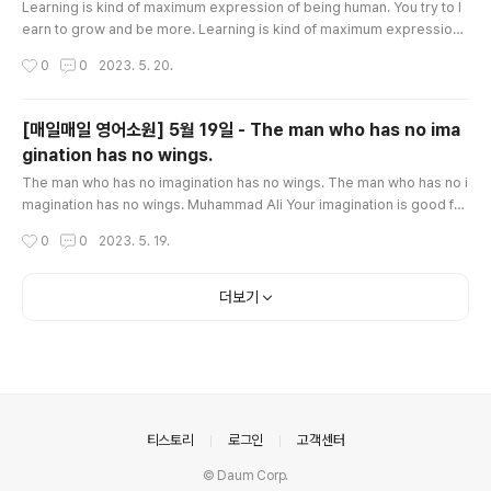
Learning is kind of maximum expression of being human. You try to l
earn to grow and be more. Learning is kind of maximum expression
of being human. You try to learn to grow and be more. Gary Palulsen
작성시간
0
0
2023. 5. 20.
'Why am I here? Why are any of us here? What is the meaning of life?'
These are big questions and worth asking. So ... who has the answer
s? The answers lie within you. Your life isn't an accident; y..
[매일매일 영어소원] 5월 19일 - The man who has no ima
gination has no wings.
글 내용
The man who has no imagination has no wings. The man who has no i
magination has no wings. Muhammad Ali Your imagination is good for
much more than making up stories. For example, you can use it to sol
작성시간
0
0
2023. 5. 19.
ve a problem. Think of all the different choices you have. Close your
eyes and imagine yourself choosing each one in turn. Now imagine t
he consequences, good and bad. Imagine how your family and fri..
더보기
의안내
티스토리
로그인
고객센터
© Daum Corp.