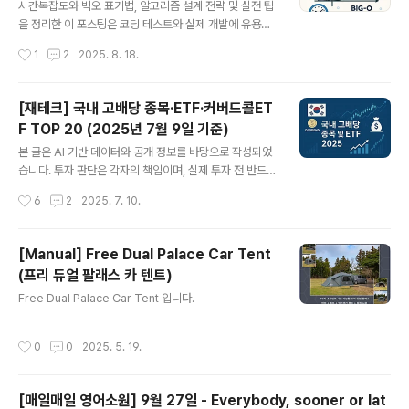
요! 알찬 배당주 투자 전략을 원한다면 이 포스팅에서 모두
시간복잡도와 빅오 표기법, 알고리즘 설계 전략 및 실전 팁
확인!2025년 8월 18일 기준 국내 고배당 종목·ETF·커버
을 정리한 이 포스팅은 코딩 테스트와 실제 개발에 유용한
드콜ETF TOP 20아래 표는 월배당, 분기배당, 연배당으
효율적인 알고리즘 선택법을 안내합니다. 표와 예시를 통
작성시간
1
2
2025. 8. 18.
로 구분하여일반종목(개별주/리츠), ETF(일반/커버드콜)
해 가독성과 이해도를 높였습니다.시간복잡도와 알고리즘
를..
설계의 모든 것: 빅오, 팁, 그리고 실전 전략블로그 본문효
율적인 개발자가 되려면 반드시 이해해야 할 개념이 바로
[재테크] 국내 고배당 종목·ETF·커버드콜ET
시간복잡도(Time Complexity), 그리고 이를 나타내는
F TOP 20 (2025년 7월 9일 기준)
빅오 표기법(Big-O Notation)입니다. 오늘은 실제 코딩
글 내용
테스트와 실무 개발에 꼭 필요한 알고리즘 설계 팁과, 문제
본 글은 AI 기반 데이터와 공개 정보를 바탕으로 작성되었
요구사항에 맞는 적절한 알고리즘을 선택하는 방법을 알아
습니다. 투자 판단은 각자의 책임이며, 실제 투자 전 반드시
봅니다.1. 시간복잡도란 무엇인가?시간복잡도는 알고리즘
공식 공시자료와 전문가의 조언을 참고하시기 바랍니다. A
작성시간
6
2
2025. 7. 10.
의 성능을 측정하는 지표로, 특정 입력 크기에서 알고리즘
I가 제공하는 정보는 참고용일 뿐, 투자 손실에 대한 책임을
이 소요하는 수행 시간을..
지지 않습니다.각 표에는 코스피/코스닥 구분, 배당성향, 배
당주기, 배당률, 2025년 7월 9일 주가, 직전 4회 배당금
[Manual] Free Dual Palace Car Tent
정보를 포함했습니다.1. 일반종목1-1. 일반 개별주 (코스피/
(프리 듀얼 팔래스 카 텐트)
코스닥)월배당국내 상장 개별주 중 월배당을 실시하는 종
글 내용
목은 현재 없습니다.분기배당 상위 20종목순위종목명시장
Free Dual Palace Car Tent 입니다.
배당성향(%)배당주기배당률(%)7/9 주가(원)직전 4회 배
당금(원)1현대자동차1우코스피약 35분기11.4약 126,80
작성시간
0
0
2025. 5. 19.
014,450, 14,450, 14,450, 14,4502한샘코스..
[매일매일 영어소원] 9월 27일 - Everybody, sooner or lat