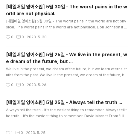
hen you start school, and things change. Now there are rules for ..
[매일매일 영어소원] 5월 30일 - The worst pains in the w
orld are not physical.
글 내용
[매일매일 영어소원] 5월 30일 - The worst pains in the world are not phy
sical. The worst pains in the world are not physical. Don Johnson If y
ou fall and bruise yourself, or if you touch a hot pan and burn yourself,
작성시간
0
0
2023. 5. 30.
those injuries to your body will heal quickly. But if someone makes fu
n of you, lets you down, or refuses to like you, those injuries to your
self-esteem will take longer to heal. Someday they ..
[매일매일 영어소원] 5월 26일 - We live in the present, w
e dream of the future, but ...
글 내용
We live in the present, we dream of the future, but we learn eternal tr
uths from the past. We live in the present, we dream of the future, but
we learn eternal truths from the past. Madame Chiang Kai-shek Thin
작성시간
0
0
2023. 5. 26.
k about your most embarrassing moment. We all have mement we'd l
ove to forget. It's human nature to make mistakes, goof up, and look
ridiculous at times. We can't help it; mistake are inevi..
[매일매일 영어소원] 5월 25일 - Always tell the truth ...
글 내용
Always tell the truth - it's the easiest thing to remember. Always tell t
he truth - it's the easiest thing to remember. David Marnet From "I lik
e your new haircut" (when we don't) to "I'm almost there" (when you j
ust leave home), most of us are skilled at lies and fibs. Some we tell t
작성시간
1
0
2023. 5. 25.
o get out of trouble. Others we tell because they're more polite then