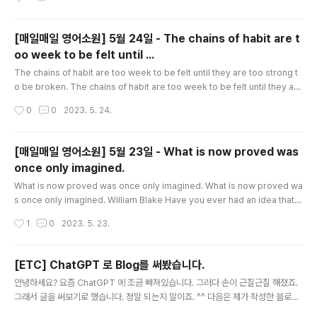
the truth. And others we tell out of habit;..
[매일매일 영어소원] 5월 24일 - The chains of habit are t
oo week to be felt until ...
글 내용
The chains of habit are too week to be felt until they are too strong t
o be broken. The chains of habit are too week to be felt until they are
too strong to be broken. Samuel Johnson "One little drink can't hurt."
작성시간
0
0
2023. 5. 24.
"I'll smoke this last cigarette, then I'll quit" "This drug won't hurt me if I
only try it once." Have you told yourself this little lies? Nobody means
to develop a bad habit. Bad habi..
[매일매일 영어소원] 5월 23일 - What is now proved was
once only imagined.
글 내용
What is now proved was once only imagined. What is now proved wa
s once only imagined. William Blake Have you ever had an idea that
was strongly criticized? Maybe people called it impractical or impos
작성시간
1
0
2023. 5. 23.
sible. This can hurt, especially if it seems that your idea didn't get a f
air chance. But instead of giving up, think positively. How can you use
the criticism to strengthen you idea? Can you change ..
[ETC] ChatGPT 로 Blog를 써봤습니다.
글 내용
안녕하세요? 요즘 ChatGPT 에 조금 빠져있습니다. 그러다 손이 근질근질 해졌죠.
그래서 글을 써보기로 했습니다. 정말 되는지 말이죠. ^^ 다음은 제가 작성한 블로그
글입니다. "토스(toss)" 앱의 혜택 기능으로 50,000원 모으기: 삼성전자 주식과의