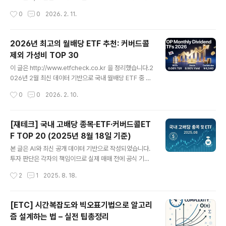
을 단계별로 풀어보겠습니다.1. '경제적 이유 파트타임'이
티 인컴(Realty Income, 티커: O)은 미국 대표적인 월배
작성시간
0
0
2026. 2. 11.
줄었다는 건 좋은 신호?🎯 핵심 개념부터'경제적 이유에
당 리츠(부동산 투자신탁)로, 연초부터 주가와 관심도가 동
따른 파트타임 취..
반 상승하고 있습니다.이 글에서는 2026년 기준 리얼티
인컴의 주가 흐름, 오른 이유, 배당 관점, 그리고 리스크까
2026년 최고의 월배당 ETF 추천: 커버드콜
지 정리해 드리겠습니다.리얼티 인컴이 뭐길래?리얼티 인
제외 가성비 TOP 30
컴(Realty Income)은 미국 상장 리츠(부동산 투자신탁)
글 내용
중에서도 많은 투자자에게 익숙한 이름입니다.주요 특징은
이 글은 http://www.etfcheck.co.kr 을 정리했습니다.2
다음과 같습니다.매월 배당 지급: 일반 주식보다 자주 받는
026년 2월 최신 데이터 기반으로 국내 월배당 ETF 중 커
현금흐름 때문에 배당 투자자에게 인기가 높습니다. 장기
버드콜 전략을 제외한 최고 가성비 종목을 30개로 추려봤
작성시간
0
0
2026. 2. 10.
임대 중심: 소매점, 통신시설, 건강·의료시설 등 다양한 ..
습니다.현재가 대비 최근 배당률을 1순위, 연배당률 높음,
총보수 낮음 순으로 선정했습니다.📊 분석 기준1. 최근배당
÷ 현재가 (배당 수익률 우선)2. 연배당률 (높을수록 우수)
[재테크] 국내 고배당 종목·ETF·커버드콜ET
3. 총보수 (낮을수록 우수)데이터 출처: 2026년 2월 10일
F TOP 20 (2025년 8월 18일 기준)
국내 월배당 ETF 전체 목록🥇 가성비 1위: TIGER 리츠부
글 내용
동산인프라현재가: 4,540원 | 총보수: 0.08% | 연배당률:
본 글은 AI와 최신 공개 데이터 기반으로 작성되었습니다.
8.90% | 최근배당: 33원배당수익률: 0.73% (월 기준 최
투자 판단은 각자의 책임이므로 실제 매매 전에 공식 기업/
고 수준)🔥 TOP 30 가성비 월배당 ETF종목종목코드현
펀드 공시 및 전문가 의견을 꼭 참고하세요. AI가 제공하는
작성시간
2
1
2025. 8. 18.
재가총보수연배당률최..
자료는 투자 참고용이며, 결과에 대한 책임은 지지 않습니
다.2025년 8월, 국내에서 배당이 높은 개별주·리츠 종목
과 ETF(일반·커버드콜)를 월배당, 분기배당, 연배당별로 T
[ETC] 시간복잡도와 빅오표기법으로 알고리
OP 20씩 정리했습니다. 배당성향, 배당주기, 배당률, 8월
즘 설계하는 법 – 실전 팁총정리
18일 기준 주가와 최근 4회 배당금까지 한 번에 비교하세
글 내용