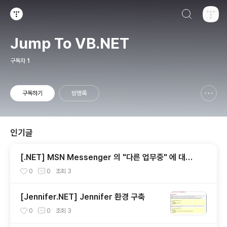
검색하기
티스토리
Jump To VB.NET
구독자
1
구독하기
방명록
신고하기 레이어
열기
인기글
[.NET] MSN Messenger 의 "다른 업무중" 에 대한
고찰...
0
0
조회
3
[Jennifer.NET] Jennifer 환경 구축
0
0
조회
3