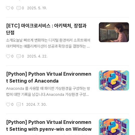
사항:VRAM 용량: Stable Diffusion은 모델의 크기와
개합니다.Python 프로젝트를 진행하다 보면, 현재 설치된
작성시간
0
0
2025. 5. 19.
생..
Package 목록을 다른 환경에서도 똑같이 재현하고 싶을
때가 많습니다. 이럴 때 가장 많이 사용하는 방법이 바로 r
equirements.txt 파일을 만드는 것입니다. 이번 글에서
[ETC] 마이크로서비스 : 아키텍처, 장점과
는 현재 설치된 Package들을 requirements.txt 파일
단점
로 저장하는 방법과, 작업 시 유의할 점들을 정리해보았습
글 내용
니다.requirements.txt란 무엇인가요?requirements.
소개오늘날 빠르게 변화하는 디지털 환경에서 소프트웨어
txt는 Python 프로젝트에서 필요한 Package와 그 Ver
아키텍처는 애플리케이션의 성공과 확장성을 결정하는 데
sion을 기록해 두는 표준 파일입니다. 이 파일을 통해 다른
중요한 역할을 하죠. 다양한 아키텍처 패턴 중에서 Micro
작성시간
0
0
2025. 4. 22.
개발자나 ..
service 가 오래전부터 사용하고 있죠. 그래서 이번에는
Microservice의 개념과 Archtecture, 장단점을 살펴
보고, 기존의 Monolithic 시스템 대신 언제 이 방법을 적
[Python] Python Virtual Environmen
용해야하는 지에 대해 알아보겠습니다.Microservice 란
t Setting of Anaconda
?Microservice는 애플리케이션 도메인 내에서 단일한
글 내용
목적을 가진 독립적인 서비스입니다. 모든 기능을 하나의 c
Anaconda 를 사용할 때 파이썬 가상환경을 구성하는 방
odebase 에서 처리하는 거대한 monolithic applicati
법에 대한 기록을 남깁니다.Anaconda 가상환경 구성하
on 과는 달리, Microservice는 특정 작업을 수행하도록
기Python을 배우거나 데이터를 다루는 일을 하다 보면 다
작성시간
0
1
2024. 7. 30.
설계되었습니다. 예를 들어, e-..
양한 프로젝트마다 다른 패키지와 라이브러리를 사용할 필
요가 생깁니다. 이때 가상환경을 사용하면 프로젝트별로
독립적인 환경을 구성할 수 있어 매우 유용합니다. Anaco
[Python] Python Virtual Environmen
nda는 이러한 가상환경을 쉽게 관리할 수 있는 도구를 제
t Setting with pyenv-win on Window
공합니다. 이번 포스트에서는 Anaconda를 이용해 가상
글 내용