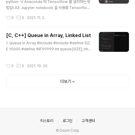
python -V Anaconda 에 Tensorflow 를 설치하는 방
법입니다. Jupyter notebook 을 사용중 Tensorflow
가 설치되지 않았다는 오류메세지가 나타난다면 Tensorf
작성시간
0
0
2021. 11. 2.
low 를 설치해야합니다. 일단 Anaconda 의 Prompt 를
실행시킵니다. python -V 를 입력하여 python 의 버전
을 확인합니다. 그리고 일단 pip install --upgrade pip
[C, C++] Queue in Array, Linked List
를 입력하여 pip 를 upgrade 해줍니다. ## conda cre
글 내용
1. Queue in Array #include #include #define SIZ
ate -n tensorflow pip python={python 버전} cond
E 10000 #define INF99999 int queue[SIZE]; int fr
a create -n tensorflow pip python=3.8 조금전에
ont = 0; int rear = 0; void push(int data) { if (rear
확인한 python 버전과 함께 위 명령을 입력하여 Anacon
>= SIZE - 1) { printf("Queue Overflow !!"); return;
da 에 Ten..
작성시간
0
0
2021. 10. 20.
} queue[rear++] = data; } int pop() { if (front == r
ear) { printf("Queue Underflow !!"); return -INF; }
return queue[front++]; } void show() { printf("Fr
더보기
ont Of Queue \n"); for (int i = front; i < r..
의안내
티스토리
로그인
고객센터
© Daum Corp.