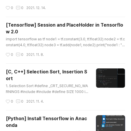
class web illustrations under simple subscription Huge library of styli
작성시간
0
0
2021. 12. 14.
sh illustrations that grows every week. You can get them all by yearly
subscription and download any illustrations you want for commecial
a..
[Tensorflow] Session and PlaceHolder in Tensorflo
w 2.0
글 내용
import tensorflow as tf node1 = tf.constant(3.0, tf.float32) node2 = tf.c
onstant(4.0, tf.float32) node3 = tf.add(node1, node2) print("node1 : ",
node1, "node2 : ", node2) print("node3 : ", node3) node1 : tf.Tensor(3.
작성시간
0
0
2021. 11. 8.
0, shape=(), dtype=float32) node2 : tf.Tensor(4.0, shape=(), dtype=fl
oat32) node3 : tf.Tensor(7.0, shape=(), dtype=float32) #tfSession = t
f.session() #print("tfSession.run(node1, nod..
[C, C++] Selection Sort, Insertion S
ort
글 내용
1. Selection Sort #define _CRT_SECURE_NO_WA
RNINGS #include #include #define SIZE 1000 int
a[SIZE]; int swap(int *a, int *b) { int temp = *a; *a
작성시간
0
0
2021. 11. 4.
= *b; *b = temp; } int main(void) { int n, min, inde
x; scanf("%d", &n); for (int i = 0; i a[j]) { min = a[j]; i
ndex = j; } } swap(&a[i], &a..
[Python] Install Tensorflow in Anac
onda
글 내용