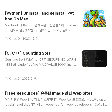
ons: none) ERROR: No matching distribution fou
nd for tensorflow 찾아보니 Python 버전을 맞춰줘야
하는 군요. 3.9~3.11 까지네요. 3.11.0 보다 아래 버전을
[Python] Uninstall and Reinstall Pyt
설치해야합니다. 3.10 을 설치하겠습니다. 이제 tensorfl
hon On Mac
ow 를 설치해 봅니다. 설치됐네요. vs code 에서도 잘 되
글 내용
네요... ^___________________^ 행복한 고수되세요~ Wo
Macbook 에 Python 을 새로운 버전을 설치하고 defau
oGong ))* \\\\\\\\\\\\\\\\\\\\\..
lt 버전으로 설정했지만 pip 설치하는 Library 들이 기존
의 version 에 설치되는 상황이라 Python 공식 Site 에
작성시간
0
0
2023. 12. 11.
서 설치한 새로운 버전을 깨끗하게 지우고 brew 를 통해
서 다시 설치하려고 합니다. 먼저 깨끗하게 지우는 작업을
할텐데 그 절차를 기록합니다. 맥북에 설치한 파이썬 3 깔
[C, C++] Counting Sort
끔하게 삭제하는 방법 맥북에서 파이썬 공식 웹사이트를
글 내용
Counting Sort #define _CRT_SECURE_NO_WARN
통해 설치한 파이썬 3를 깔끔하게 삭제하는 방법에 대한
INGS #include #define MAX_VALUE 10001 int n,
포스팅입니다. ... blog.naver.com 위 사이트를 참고해서
m; int a[MAX_VALUE]; int main() { printf("Count :
삭제를 합니다. 따라하면서 기록하므로 오류가 생기면 ㅋ
"); scanf("%d", &n); printf("\r\n\r\n"); for (int i = 0; i
ㅋ 대략 난감하겠지만 뭐.. 기록이니까... ㅎㅎ (성공하면 글
작성시간
0
2
2022. 2. 9.
< n; i++) { printf("a[%d] : ", i); scanf("%d", &m); a
상단에 성공이라고 적어두겠습니다.) 1. 설치..
[m]++; } printf("\r\n\r\n"); printf("Result :"); printf
("\r\n"); for (int i = 0; i < MAX_VALUE; i++) { while
[Free Resources] 유용한 Image 관련 Web Sites
(a[i] != 0) { printf("%d ", i); a[i]--; }..
글 내용
이미지 관련 Web Site 가 있어 소개합니다. Web Api 도 있고요. https://javascr
ipt.plainenglish.io/17-killer-websites-for-web-developers-13e1e30
345b8 첫번째로 Storytale 입니다. https://storytale.io/ Storytale — High-