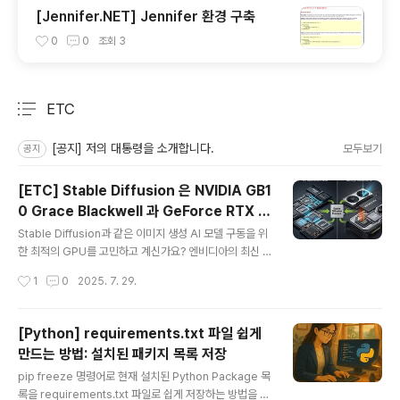
[Jennifer.NET] Jennifer 환경 구축
0
0
조회
3
ETC
분류 전체보기
주요 글 목록
[공지] 저의 대통령을 소개합니다.
모두보기
공지
[ETC] Stable Diffusion 은 NVIDIA GB1
0 Grace Blackwell 과 GeForce RTX 5
글 내용
090 중 어떤 제품이 어울릴까?
Stable Diffusion과 같은 이미지 생성 AI 모델 구동을 위
한 최적의 GPU를 고민하고 계신가요? 엔비디아의 최신 A
I 슈퍼칩 GB10 Grace Blackwell과 게이밍 플래그십 R
작성시간
1
0
2025. 7. 29.
TX 5090을 비교 분석하여, 각 제품의 특징과 Stable Dif
fusion 워크로드에 어떤 GPU가 더 효율적인지 상세히 알
려드립니다. VRAM, 대역폭, 성능, 그리고 실질적인 활용
[Python] requirements.txt 파일 쉽게
도를 고려했을 때 당신의 Stable Diffusion 작업에 더 적
만드는 방법: 설치된 패키지 목록 저장
합한 선택은 무엇일까요?Stable Diffusion 구동에는 RT
글 내용
X 5090이 일반적으로 더 적합할 가능성이 높습니다. 그
pip freeze 명령어로 현재 설치된 Python Package 목
이유는 다음과 같습니다.Stable Diffusion의 주요 요구
록을 requirements.txt 파일로 쉽게 저장하는 방법을 소