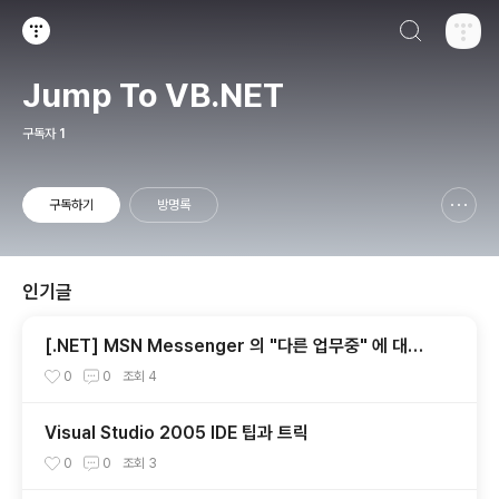
검색하기
티스토리
Jump To VB.NET
구독자
1
구독하기
방명록
신고하기 레이어
열기
인기글
[.NET] MSN Messenger 의 "다른 업무중" 에 대한
고찰...
0
0
조회
4
Visual Studio 2005 IDE 팁과 트릭
0
0
조회
3