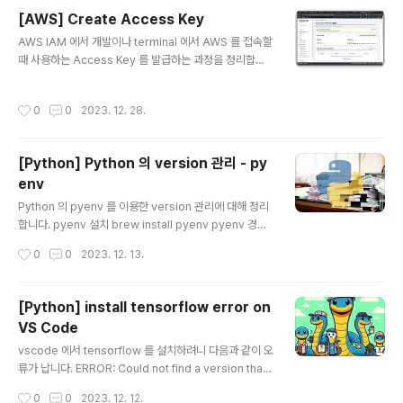
zonaws.com/AWSCLIV2.pkg 다운로드 받은 대로 설
[AWS] Create Access Key
치를 시작해 봅니다. 쭉쭉 Enter .. Enter .. Enter .. Ente
글 내용
AWS IAM 에서 개발이나 terminal 에서 AWS 를 접속할
r .. "사용자 본인 전용으로 설치" 로 해봅니다. 그냥 기본으
때 사용하는 Access Key 를 발급하는 과정을 정리합니
로 .. Enter .. 위치를 바꿀 수 있지만.. 그냥 Enter ... 설치
다. 오른쪽 상단 ID 를 클릭하면 "Security credentials"
중입니다 ... ^________^ 끄트머리에... 오류가 나네요.. 곰
를 Click 합니다. 로그인 한 자신의 security credential
곰히 생각해..
작성시간
0
0
2023. 12. 28.
s 정보를 보여줍니다. 이 화면에서 조금 내리면 Access K
eys 부분이 나타납니다. "Create access key" butto
n 을 클릭합니다. check box 를 check 하고 오렌지색
[Python] Python 의 version 관리 - py
"Create access key" button 을 click 합니다. 나타나
env
는 화면에서 Access Key ID 와 Access Key 를 별도의
글 내용
text 파일에 저장해 둡니다. 자신이 생성한 Access Key
Python 의 pyenv 를 이용한 version 관리에 대해 정리
List 가 Upd..
합니다. pyenv 설치 brew install pyenv pyenv 경로
설정 echo 'export PYENV_ROOT="$HOME/.pyen
작성시간
0
0
2023. 12. 13.
v"' >> ~/.zshrc echo 'export PATH="$PYENV_RO
OT/bin:$PATH"' >> ~/.zshrc echo 'eval "$(pyenv
init -)"' >> ~/.zshrc source ~/.zshrc 설치할 수 있는
[Python] install tensorflow error on
Python List pyenv install --list Python 설치 pyenv
VS Code
install 3.12.0 설치되어 있는 Python List pyenv vers
글 내용
ions mkdir {project_name} cd {project_name} p
vscode 에서 tensorflow 를 설치하려니 다음과 같이 오
ye..
류가 납니다. ERROR: Could not find a version that
satisfies the requirement tensorflow (from versi
작성시간
0
0
2023. 12. 12.