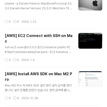
uname -a Darwin Peterui-MacBookPro.local 23.
brew/install/HEAD/install.sh)"2. pyenv와 pyenv-
2.0 Darwin Kernel Version 23.2.0: Wed Nov 15 2
virtualenv 설치Homebrew를 사용하여 pyenv와 py
1:55:06 PST 2023; root:xnu-10002.61.3~2/RELE
env-virtualenv를 설치합니다. 터미널에서 다음 명령어
ASE_ARM64_T6020 arm64
를 실행합니다:brew install pyenvbrew inst..
작성시간
0
0
2024. 1. 22.
[AWS] EC2 Connect with SSH on Ma
c
글 내용
ssh ec2-user@0.0.0.0 (EC2 instance public IP)
# MyFirstInstanceKeyPair.pem : EC2 Instance 생
성시 만든 Security KeyPair ssh -i MyFirstInstance
작성시간
0
0
2024. 1. 6.
KeyPair.pem ec2-user@0.0.0.0. # File Permissi
on 변경 chmod 0400 MyFirstInstanceKeyPair.pe
m # MyFirstInstanceKeyPair.pem : EC2 Instance
[AWS] Install AWS SDK on Mac M2 P
생성시 만든 Security KeyPair ssh -i MyFirstInstanc
ro
eKeyPair.pem ec2-user@0.0.0.0. # to logout ex
글 내용
it
Mac M2 Pro 에 AWS SDK 설치 정리 설치 순서를 정리
합니다. 설치 진행중 반전이 있습니다. 먼저 검색해 봅니다.
^______^ Linux, macOS, Windows 셋 중에 macOS
작성시간
0
0
2023. 12. 28.
를 선택합니다. GUI Installer tab 을 선택하고 설치링크
를 클릭해서 Download 받습니다. https://awscli.ama