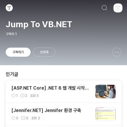
검색하기
티스토리
Jump To VB.NET
구독자
1
구독하기
방명록
신고하기 레이어
열기
인기글
[ASP.NET Core] .NET 8 웹 개발 시작하
기: Visual Studio 2022 & VS Code로
1
2
조회
5
MVC 프로젝트 만들기 (1편)
[Jennifer.NET] Jennifer 환경 구축
0
0
조회
3