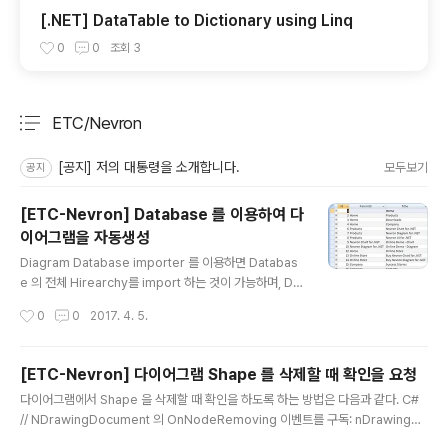
[.NET] DataTable to Dictionary using Linq
0
0
조회
3
ETC/Nevron
분류 전체보기
주요 글 목록
[공지] 저의 대통령을 소개합니다.
모두보기
공지
[ETC-Nevron] Database 를 이용하여 다
이어그램을 자동생성
글 내용
Diagram Database importer 를 이용하면 Databas
e 의 전체 Hirearchy를 import 하는 것이 가능하며, Dat
abase Entity 관계 다이어그램을 쉽게 생성할 수 있다. N
작성시간
0
0
2017. 4. 5.
evron Diagram 은 Table 형태의 데이터 Source 로부
터 트리형태와 그래프 데이터 구조로 자동으로 가져오기
기능을 제공한다. Data import 기능은 DataTable, Dat
[ETC-Nevron] 다이어그램 Shape 를 삭제할 때 확인을 요청
aView, OleDbDataAdapter, SqlDataAdapter, Od
글 내용
다이어그램에서 Shape 을 삭제할 때 확인을 하도록 하는 방법은 다음과 같다. C#
bcDataAdapter, OleDbCommand, SqlCommand,
// NDrawingDocument 의 OnNodeRemoving 이벤트를 구독: nDrawingDo
OdbcCommand 등, 각 data Source 별로 지원한다.
cument1.EventSinkService.NodeRemoving += new ChildNodeCancel
data 가져오기 기능은 저장된 데이터 정보를 제어할 수 있