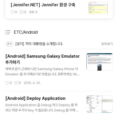
[Jennifer.NET] Jennifer 환경 구축
0
0
조회
3
ETC/Android
분류 전체보기
주요 글 목록
[공지] 저의 대통령을 소개합니다.
모두보기
공지
[Android] Samsung Galaxy Emulator
추가하기
글 내용
제목과 같이 근래에 나온 Samsung Galaxy Phone 의
Emulator 를 추가해보기로 하겠습니다. 정확하게는 Skin
을 추가하는 것이지요... 그닥 복잡하지 않습니다. (뭐 이런
작성시간
0
0
2010. 6. 10.
걸 아티클로 쓰느냐고 할 정도로... ^^') 먼저 아래사이트에
가서 다운 받습니다. http://rexxars.com/android/an
droid-emulator-skin-samsung-galaxy/ Feel fre
[Android] Deploy Application
e to get it 이라고 반전시킨부분이 보이시죠? 클릭하시면
글 내용
Android Application 을 Debug 하고 Deploy 를 하
다운받으실 수 있습니다. 아래 파일탐색기의 주소란에 보
려고 하면 두가지 Key 가 필요합니다. Debug 를 위해 필
이시는 폴더 경로에 저장하십시요. 그리고 압축을 푸셔요..
요한 SDK Key 의 경우 Android SDK 를 설치하게되면
이때 주의하실 점은 압축풀려진 폴더 내부에 Galaxy 라는