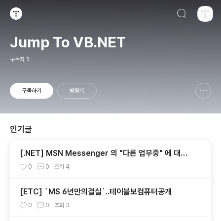
검색하기
티스토리
Jump To VB.NET
구독자
1
구독하기
방명록
신고하기 레이어
열기
인기글
[.NET] MSN Messenger 의 "다른 업무중" 에 대한
고찰...
0
0
조회
4
[ETC] `MS 6년만의결실`..테이블보컴퓨터공개
0
0
조회
3