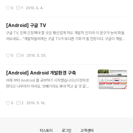
기본적으로 부여됩니다. 하지만 개발자가 개발하게될 각각
폴더가 존재하면 안됩니다. ^^ 위까지의 순서가 답니다. 그
작성시간
0
1
2010. 6. 4.
의 Application 은 Deploy를 하기 위해서 각각의 Cust
러시면 E..
om Key 가 필요하게 되는데요. 그 Custom Key를 생성
하는 방법을 알아보겠습니다. 먼저 방법은 두가지가 있습
[Android] 구글 TV
니다. 그것은 Android Tools>Export Signed Applic
글 내용
ation Package... 메뉴를 사용하는 방법과 Export 하는
구글 TV, 진짜 긴장해야 할 곳은 통신업계 저도 개발자 인지라 이 문구가 눈에 확들
방법입니다. 차례로 알아보도록 하겠습니다. 프로젝트를
어오네요... "개발자들에게는 구글 TV가 또다른 기회가 될 전망이다. 구글이 개발자
오른쪽 클릭해서 나타나는 메뉴중 Android Tools>Exp
를 위한 TV용 API(Application Programming Interface)를 곧 출시할 예정이
ort..
기 때문이다. 올 하반기에는 구글 TV에 최적화된 애플리케이션을 개발할 수 있도록
작성시간
0
0
2010. 5. 25.
안드로이드 소프트웨어 개발 도구(SDK)를 업데이트 할 계획이다." 행복한 고수되셔
요. wooja))* \\\\\\\\\\\\\\\\\\\\\\\\\\\
[Android] Android 개발환경 구축
글 내용
어제 부터 Android 를 공부하기 시작했습니다.(이것저것
한다고 나무라지 마셔요. 맛봬기라도 봐야 먹고 살 것 같기
에... 불쌍한 내인생... ㅡㅡ') iPhone 과는 다르게 Androi
d 는 Windows 하에서 구동 가능하므로 개발환경을 설정
작성시간
0
2
2010. 5. 16.
하는 것부터가 작업이네요. 조금 복잡함이 없지 않아 있습
니다. JAVA SE SDK 설치와 개발환경 IDE 인 Eclipse 설
치, 그리고 마지막으로 Android SDK 까지 추후에는 Plu
gin 까지 추가해 주어야 개발환경다운 환경을 구축할 수 있
습니다. 이번 Article 에서는 위 세가지의 환경을 구축하는
의안내
티스토리
로그인
고객센터