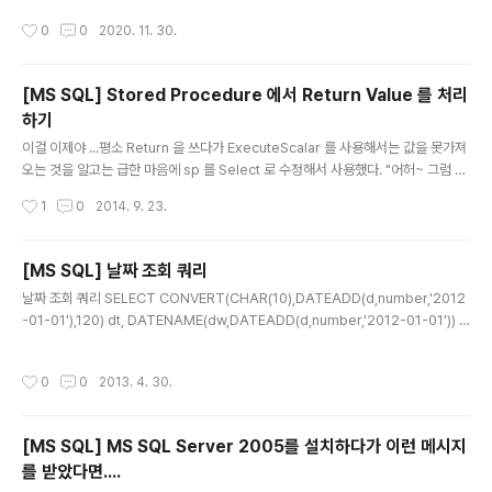
작성시간
0
0
2020. 11. 30.
[MS SQL] Stored Procedure 에서 Return Value 를 처리
하기
글 내용
이걸 이제야 ...평소 Return 을 쓰다가 ExecuteScalar 를 사용해서는 값을 못가져
오는 것을 알고는 급한 마음에 sp 를 Select 로 수정해서 사용했다. "어허~ 그럼 R
eturn 구문을 써서는 어떻게 가져와야하는거지??"하며 궁금해만 하다가... 이제야
작성시간
1
0
2014. 9. 23.
알게 되었다. CREATE PROCEDURE usp_WoojjaReturnValue ( @WoojjaN
ameNVARCHAR(50), @WoojjaValue INT ) AS -- INSERT the new recor
d INSERT INTO woojjaTable(Name, Value) VALUES(@WoojjaName, @
[MS SQL] 날짜 조회 쿼리
WoojjaValue) RETURN 1 Dim woojjaConnection as New SqlConnectio
글 내용
날짜 조회 쿼리 SELECT CONVERT(CHAR(10),DATEADD(d,number,'2012
n(co..
-01-01'),120) dt, DATENAME(dw,DATEADD(d,number,'2012-01-01')) d
n, DATEPART(dw,DATEADD(d,number,'2012-01-01')) dp FROM MAST
ER..SPT_VALUES WHERE TYPE = 'P' AND number
작성시간
0
0
2013. 4. 30.
[MS SQL] MS SQL Server 2005를 설치하다가 이런 메시지
를 받았다면....
글 내용