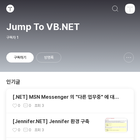
검색하기
티스토리
Jump To VB.NET
구독자
1
구독하기
방명록
신고하기 레이어
열기
인기글
[.NET] MSN Messenger 의 "다른 업무중" 에 대한
고찰...
0
0
조회
3
[Jennifer.NET] Jennifer 환경 구축
0
0
조회
3