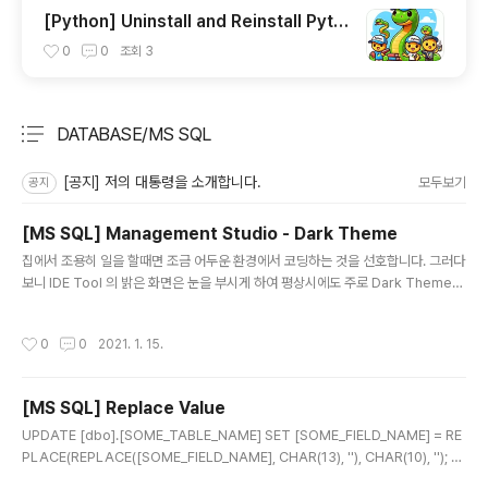
[Python] Uninstall and Reinstall Pyth
on On Mac
0
0
조회
3
DATABASE/MS SQL
분류 전체보기
주요 글 목록
[공지] 저의 대통령을 소개합니다.
모두보기
공지
[MS SQL] Management Studio - Dark Theme
글 내용
집에서 조용히 일을 할때면 조금 어두운 환경에서 코딩하는 것을 선호합니다. 그러다
보니 IDE Tool 의 밝은 화면은 눈을 부시게 하여 평상시에도 주로 Dark Theme
를 사용합니다. 하지만 성격이 그리 까칠한? 성격은 아닌지라 옆에 끼고 살다시피하
는 Management Studio 는 Dark Theme 없이도 사용하고 있었습니다. 하지만
작성시간
0
0
2021. 1. 15.
요즘들어 노안이 슬슬... 아니 이미 와서 눈건강에 신경이 많이 쓰이는데요. 오늘은 일
하다 갑자기 눈에 거슬렸습니다. 그래서 조회를 해서... 찾아냈습니다. 2017년 글이
군요... ㅡㅡ; 조금더 일찍 알았더라면 하는 아쉬움이 있습니다. Object Explorer
[MS SQL] Replace Value
는 바뀌지 않지만 좋네요. 저처럼 어두운 환경을 좋아하는 밝은? 성격의 개발자 분들
글 내용
께서 사용하시면..
UPDATE [dbo].[SOME_TABLE_NAME] SET [SOME_FIELD_NAME] = RE
PLACE(REPLACE([SOME_FIELD_NAME], CHAR(13), ''), CHAR(10), ''); 행
복한 고수되셔요. woojja ))* \\\\\\\\\\\\\\\\\\\\\\\\\\\\\\\\\\