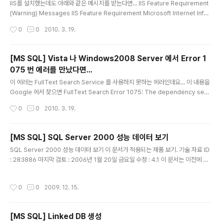
IIS를 설치했는데도 아래와 같은 메시지를 받는다면... IIS Feature Requirement
(Warning) Messages IIS Feature Requirement Microsoft Internet Infor
mation Services (IIS) is either not installed or is disabled. IIS is requir
작성시간
0
0
2010. 3. 19.
ed by some SQL Server features. Without IIS, some SQL Server feat
ures will not be available for installation. To install all SQL Server feat
ures, install IIS from Add or Remove Programs in Control Pan..
[MS SQL] Vista 나 Windows2008 Server 에서 Error 1
075 번 에러를 만났다면...
글 내용
이 에러는 FullText Search Service 를 사용하지 못하는 에러인데요... 이 내용을
Google 에서 찾으면 FullText Search Error 1075: The dependency serv
ice does not exist or 글을 찾을 수있고요 해결책은 이렇게 하라는 군요... Try t
작성시간
0
0
2010. 3. 19.
his 1. Open the registry key HKEY_LOCAL_MACHINE\System\Current
ControlSet \Services\msftesql 2. Rename the value DependOnServi
ce to anything 3. Restart the server 여기서 HKEY_LOCAL_MACHINE\S
[MS SQL] SQL Server 2000 성능 데이터 보기
ystem\CurrentControlSet\Services\msfte..
글 내용
SQL Server 2000 성능 데이터 보기 이 문서가 적용되는 제품 보기. 기술 자료 ID
: 283886 마지막 검토 : 2006년 1월 20일 금요일 수정 : 4.1 이 문서는 이전에 다
음 ID로 출판되었음: KR283886 이 페이지에서 요약 v_sysperfinfo 보기 v_Buff
erCacheHitRatio 보기 v_difference 보기 v_Access_methods 보기 v_obj
작성시간
0
0
2009. 12. 15.
ect_names 보기 본 문서의 정보는 다음의 제품에 적용됩니다. 요약 이 문서에서는
Microsoft 기술 자료의 다음 문서에서 설명하는 작업에서 만든 추적 파일의 성능
데이터를 분석하는 데 사용할 수 있는 보기를 설명합니다. 283696 (http://suppo
[MS SQL] Linked DB 생성
rt.microsoft.com/kb/28369..