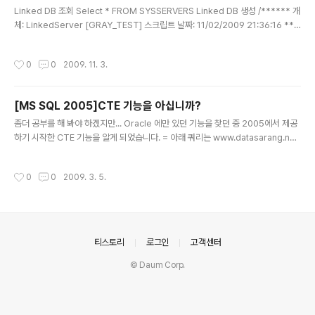
글 내용
Linked DB 조회 Select * FROM SYSSERVERS Linked DB 생성 /****** 개
체: LinkedServer [GRAY_TEST] 스크립트 날짜: 11/02/2009 21:36:16 ***
***//* EXEC master.dbo.sp_addlinkedserver @server = N'GRAY_TES
T', @srvproduct=N'.', @provider=N'OraOLEDB.Oracle', @datasrc=N'g
작성시간
0
0
2009. 11. 3.
ray_test' GO EXEC master.dbo.sp_serveroption @server=N'GRAY_T
EST', @optname=N'collation compatible', @optvalue=N'false' GO EX
EC master.dbo.sp_serveropti..
[MS SQL 2005]CTE 기능을 아십니까?
글 내용
좀더 공부를 해 봐야 하겠지만... Oracle 에만 있던 기능을 찾던 중 2005에서 제공
하기 시작한 CTE 기능을 알게 되었습니다. = 아래 쿼리는 www.datasarang.net
사이트에서 발췌했습니다. WITH MYCAL AS ( SELECT CAST('1900-01-01'
AS DATETIME) DT , IDX = 1 UNION ALL SELECT DT + 1 , IDX + 1 FROM
작성시간
0
0
2009. 3. 5.
MYCAL WHERE DT + 1
의안내
티스토리
로그인
고객센터
© Daum Corp.